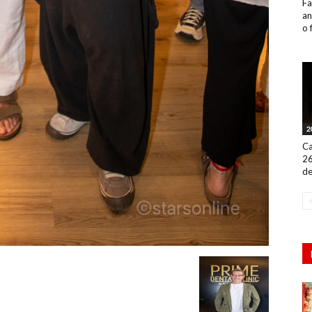
Fa
an
o 
2
Ca
26
de