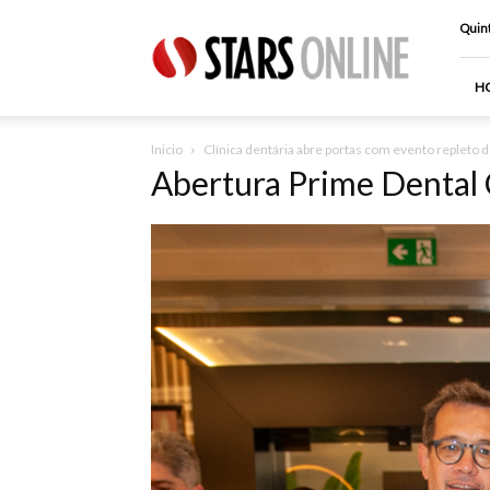
Stars
Quint
Online
H
Inicio
Clínica dentária abre portas com evento repleto 
Abertura Prime Dental 