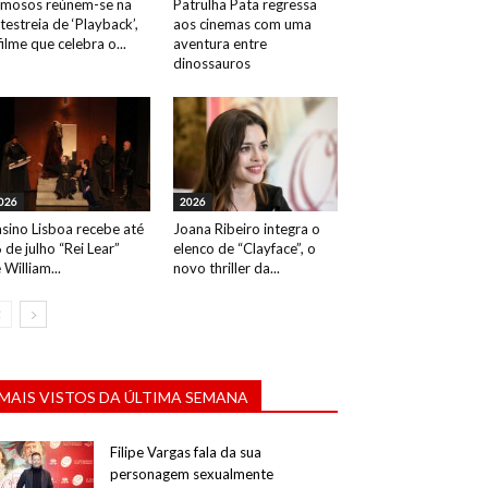
mosos reúnem-se na
Patrulha Pata regressa
testreia de ‘Playback’,
aos cinemas com uma
filme que celebra o...
aventura entre
dinossauros
026
2026
sino Lisboa recebe até
Joana Ribeiro integra o
 de julho “Rei Lear”
elenco de “Clayface”, o
 William...
novo thriller da...
MAIS VISTOS DA ÚLTIMA SEMANA
Filipe Vargas fala da sua
personagem sexualmente