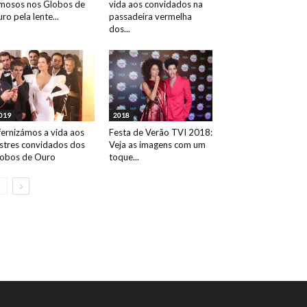
mosos nos Globos de
vida aos convidados na
ro pela lente...
passadeira vermelha
dos...
019
2018
fernizámos a vida aos
Festa de Verão TVI 2018:
ustres convidados dos
Veja as imagens com um
obos de Ouro
toque...