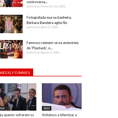
controversa...
posted on Fevereiro 16, 2022
Fotografada nua na banheira,
Bárbara Bandeira agita fãs
posted on Abril 15, 2020
Famosos reúnem-se na antestreia
de ‘Playback’, o...
posted on Agosto 4, 2026
WEEKLY FUNNIES
024
2022
ja quanto sofreram os
Voltámos a infernizar a