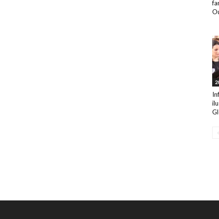
fa
Ou
2
In
il
Gl