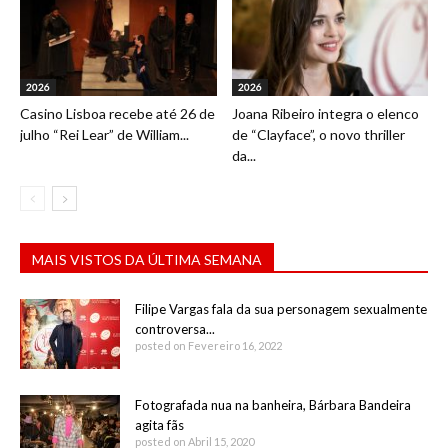
2026
2026
Casino Lisboa recebe até 26 de
Joana Ribeiro integra o elenco
julho “Rei Lear” de William...
de “Clayface”, o novo thriller
da...
MAIS VISTOS DA ÚLTIMA SEMANA
Filipe Vargas fala da sua personagem sexualmente
controversa...
posted on Fevereiro 16, 2022
Fotografada nua na banheira, Bárbara Bandeira
agita fãs
posted on Abril 15, 2020