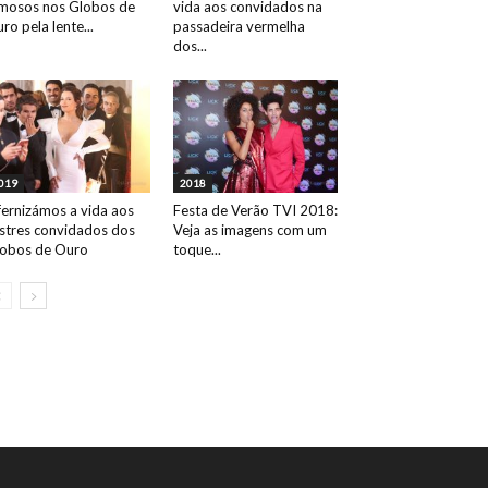
mosos nos Globos de
vida aos convidados na
ro pela lente...
passadeira vermelha
dos...
019
2018
fernizámos a vida aos
Festa de Verão TVI 2018:
ustres convidados dos
Veja as imagens com um
obos de Ouro
toque...