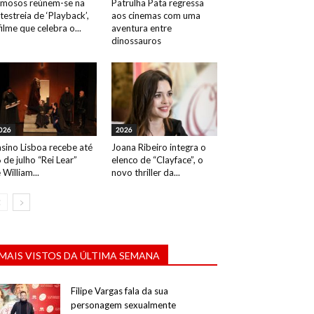
mosos reúnem-se na
Patrulha Pata regressa
testreia de ‘Playback’,
aos cinemas com uma
filme que celebra o...
aventura entre
dinossauros
026
2026
sino Lisboa recebe até
Joana Ribeiro integra o
 de julho “Rei Lear”
elenco de “Clayface”, o
 William...
novo thriller da...
MAIS VISTOS DA ÚLTIMA SEMANA
Filipe Vargas fala da sua
personagem sexualmente