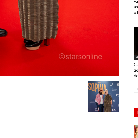
Fa
an
o 
2
Ca
26
de