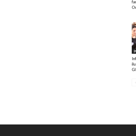
fa
Ou
2
In
il
Gl