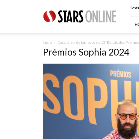
Stars
Sexta
Online
H
Inicio
Casa cheia de famosos na 13ª Edição dos Prémio
Prémios Sophia 2024