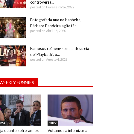
controversa...
posted on Fevereiro 16, 2022
Fotografada nua na banheira,
Bárbara Bandeira agita fãs
posted on Abril 15, 2020
Famosos reúnem-se na antestreia
de ‘Playback’, o...
posted on Agosto 4, 2026
WEEKLY FUNNIES
024
2022
ja quanto sofreram os
Voltámos a infernizar a