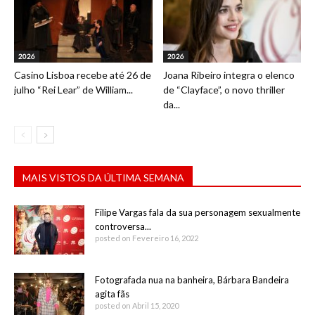
2026
2026
Casino Lisboa recebe até 26 de
Joana Ribeiro integra o elenco
julho “Rei Lear” de William...
de “Clayface”, o novo thriller
da...
MAIS VISTOS DA ÚLTIMA SEMANA
Filipe Vargas fala da sua personagem sexualmente
controversa...
posted on Fevereiro 16, 2022
Fotografada nua na banheira, Bárbara Bandeira
agita fãs
posted on Abril 15, 2020