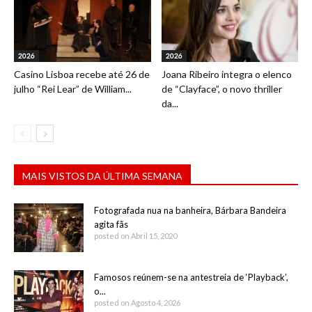
2026
2026
Casino Lisboa recebe até 26 de
Joana Ribeiro integra o elenco
julho “Rei Lear” de William...
de “Clayface”, o novo thriller
da...
MAIS VISTOS DA ÚLTIMA SEMANA
Fotografada nua na banheira, Bárbara Bandeira
agita fãs
posted on Abril 15, 2020
Famosos reúnem-se na antestreia de ‘Playback’,
o...
posted on Agosto 4, 2026