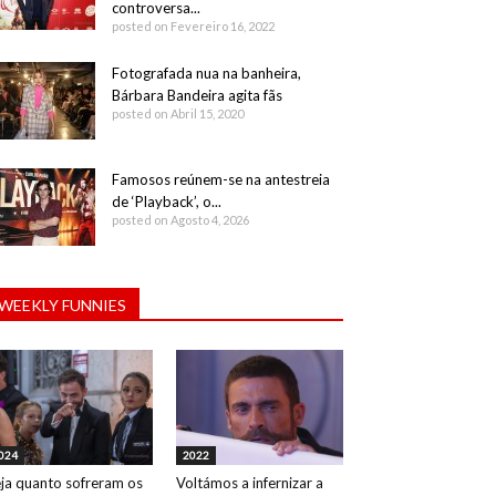
controversa...
posted on Fevereiro 16, 2022
Fotografada nua na banheira,
Bárbara Bandeira agita fãs
posted on Abril 15, 2020
Famosos reúnem-se na antestreia
de ‘Playback’, o...
posted on Agosto 4, 2026
WEEKLY FUNNIES
024
2022
ja quanto sofreram os
Voltámos a infernizar a