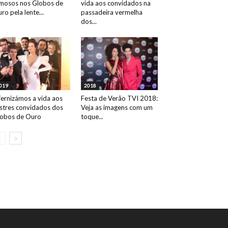
mosos nos Globos de
vida aos convidados na
ro pela lente...
passadeira vermelha
dos...
019
2018
fernizámos a vida aos
Festa de Verão TVI 2018:
ustres convidados dos
Veja as imagens com um
obos de Ouro
toque...