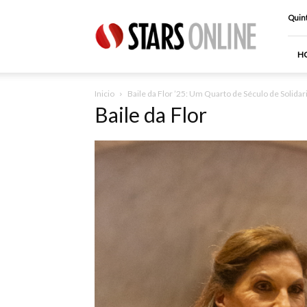
Stars
Quint
Online
H
Inicio
Baile da Flor ’25: Um Quarto de Século de Solida
Baile da Flor