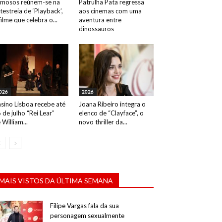
mosos reúnem-se na
Patrulha Pata regressa
testreia de ‘Playback’,
aos cinemas com uma
filme que celebra o...
aventura entre
dinossauros
026
2026
sino Lisboa recebe até
Joana Ribeiro integra o
 de julho “Rei Lear”
elenco de “Clayface”, o
 William...
novo thriller da...
MAIS VISTOS DA ÚLTIMA SEMANA
Filipe Vargas fala da sua
personagem sexualmente