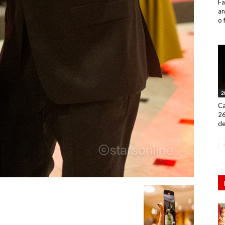
Fa
an
o 
2
Ca
26
de