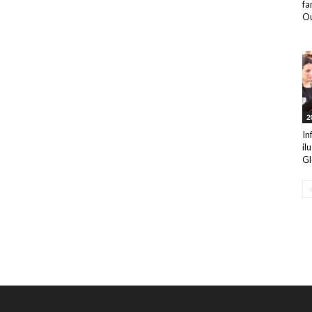
fa
Ou
2
In
il
Gl