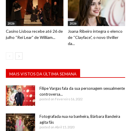
2026
2026
Casino Lisboa recebe até 26 de
Joana Ribeiro integra o elenco
julho “Rei Lear” de William...
de “Clayface”, o novo thriller
da...
MAIS VISTOS DA ÚLTIMA SEMANA
Filipe Vargas fala da sua personagem sexualmente
controversa...
posted on Fevereiro 16, 2022
Fotografada nua na banheira, Bárbara Bandeira
agita fãs
posted on Abril 15, 2020