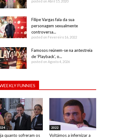
posted on Abril 15, 2020
Filipe Vargas fala da sua
personagem sexualmente
controversa...
posted on Fevereiro 16, 2022
Famosos reúnem-se na antestreia
de ‘Playback’, o...
posted on Agosto 4, 2026
WEEKLY FUNNIES
024
2022
ja quanto sofreram os
Voltámos a infernizar a