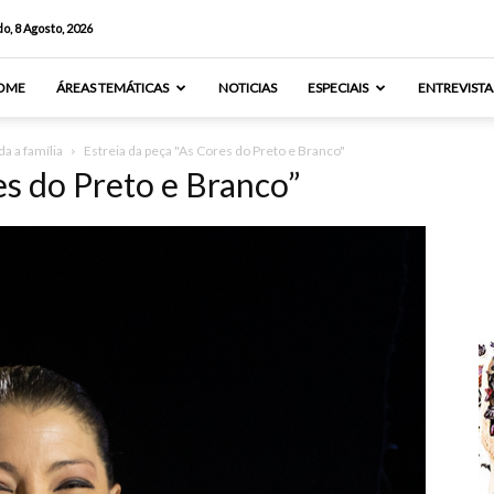
o, 8 Agosto, 2026
OME
ÁREAS TEMÁTICAS
NOTICIAS
ESPECIAIS
ENTREVISTA
a a família
Estreia da peça "As Cores do Preto e Branco"
es do Preto e Branco”