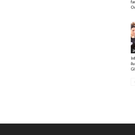
fa
Ou
2
In
il
Gl