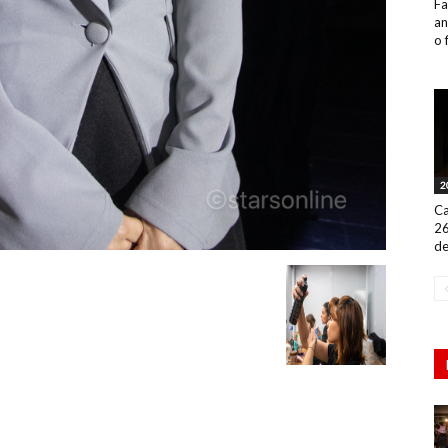
Fa
an
o 
2
Ca
26
de