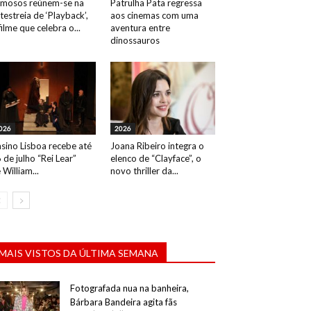
mosos reúnem-se na
Patrulha Pata regressa
testreia de ‘Playback’,
aos cinemas com uma
filme que celebra o...
aventura entre
dinossauros
026
2026
sino Lisboa recebe até
Joana Ribeiro integra o
 de julho “Rei Lear”
elenco de “Clayface”, o
 William...
novo thriller da...
MAIS VISTOS DA ÚLTIMA SEMANA
Fotografada nua na banheira,
Bárbara Bandeira agita fãs