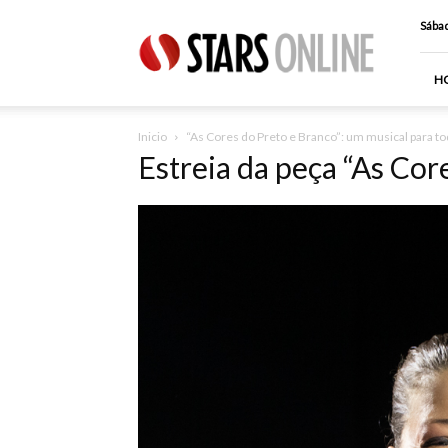
Stars
Sábad
Online
H
Inicio
“As Cores do Preto e Branco”: um musical para tod
Estreia da peça “As Cor