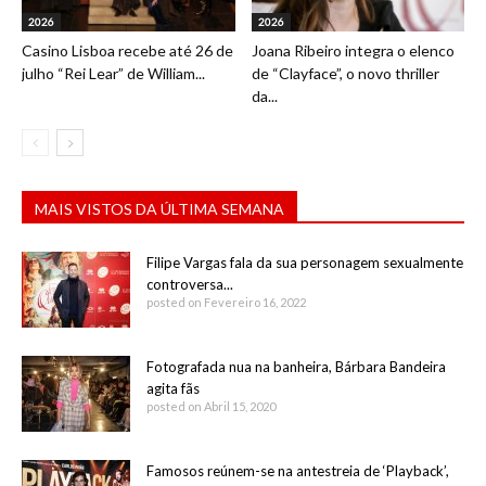
2026
2026
Casino Lisboa recebe até 26 de
Joana Ribeiro integra o elenco
julho “Rei Lear” de William...
de “Clayface”, o novo thriller
da...
MAIS VISTOS DA ÚLTIMA SEMANA
Filipe Vargas fala da sua personagem sexualmente
controversa...
posted on Fevereiro 16, 2022
Fotografada nua na banheira, Bárbara Bandeira
agita fãs
posted on Abril 15, 2020
Famosos reúnem-se na antestreia de ‘Playback’,