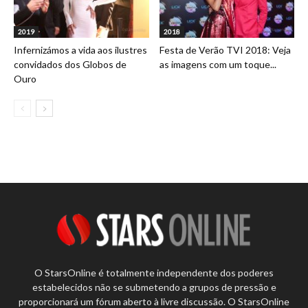
2019
2018
Infernizámos a vida aos ilustres
Festa de Verão TVI 2018: Veja
convidados dos Globos de
as imagens com um toque...
Ouro
O StarsOnline é totalmente independente dos poderes
estabelecidos não se submetendo a grupos de pressão e
proporcionará um fórum aberto à livre discussão. O StarsOnline