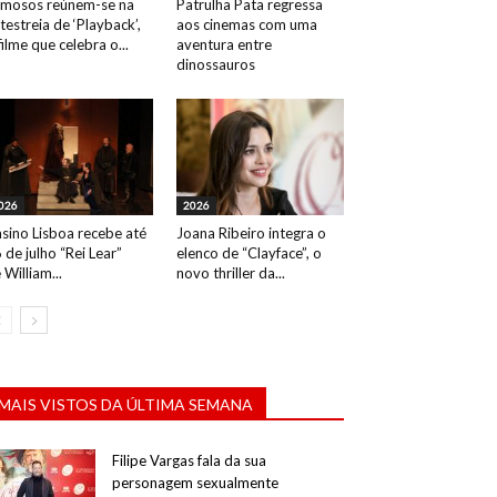
mosos reúnem-se na
Patrulha Pata regressa
testreia de ‘Playback’,
aos cinemas com uma
filme que celebra o...
aventura entre
dinossauros
026
2026
sino Lisboa recebe até
Joana Ribeiro integra o
 de julho “Rei Lear”
elenco de “Clayface”, o
 William...
novo thriller da...
MAIS VISTOS DA ÚLTIMA SEMANA
Filipe Vargas fala da sua
personagem sexualmente