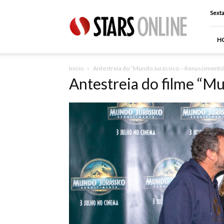
Stars
Sexta
Online
H
Inicio
Antestreia do “Mundo Jurássico – Renascimento
Antestreia do filme “M