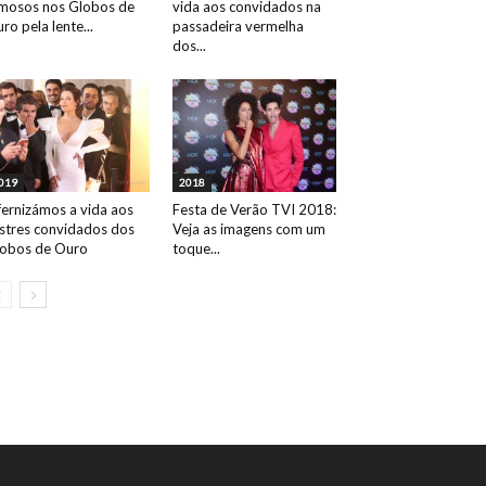
mosos nos Globos de
vida aos convidados na
ro pela lente...
passadeira vermelha
dos...
019
2018
fernizámos a vida aos
Festa de Verão TVI 2018:
ustres convidados dos
Veja as imagens com um
obos de Ouro
toque...