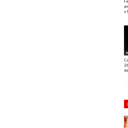
Fa
an
o 
2
Ca
26
de