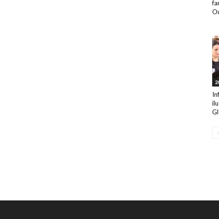
fa
Ou
2
In
il
Gl