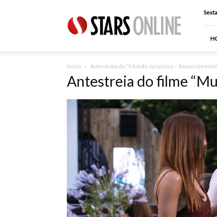
Stars
Sexta
Online
H
Inicio
Antestreia do “Mundo Jurássico – Renascimento
Antestreia do filme “M