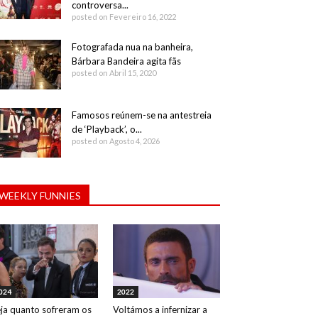
controversa...
posted on Fevereiro 16, 2022
Fotografada nua na banheira,
Bárbara Bandeira agita fãs
posted on Abril 15, 2020
Famosos reúnem-se na antestreia
de ‘Playback’, o...
posted on Agosto 4, 2026
WEEKLY FUNNIES
024
2022
ja quanto sofreram os
Voltámos a infernizar a