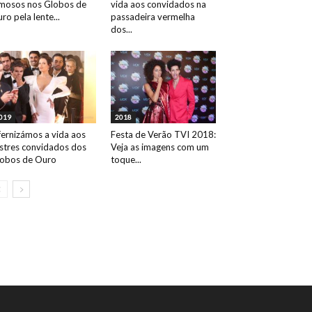
mosos nos Globos de
vida aos convidados na
ro pela lente...
passadeira vermelha
dos...
019
2018
fernizámos a vida aos
Festa de Verão TVI 2018:
ustres convidados dos
Veja as imagens com um
obos de Ouro
toque...