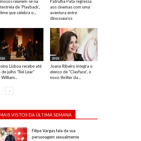
mosos reúnem-se na
Patrulha Pata regressa
testreia de ‘Playback’,
aos cinemas com uma
filme que celebra o...
aventura entre
dinossauros
026
2026
sino Lisboa recebe até
Joana Ribeiro integra o
 de julho “Rei Lear”
elenco de “Clayface”, o
 William...
novo thriller da...
MAIS VISTOS DA ÚLTIMA SEMANA
Filipe Vargas fala da sua
personagem sexualmente