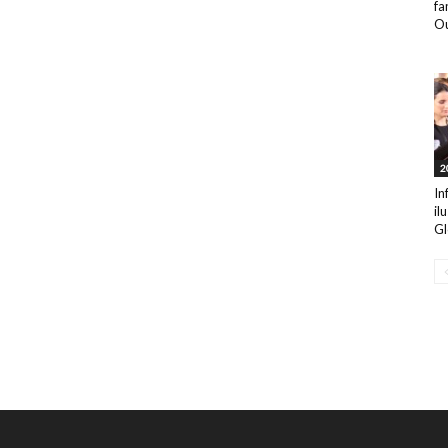
fa
Ou
2
In
il
Gl