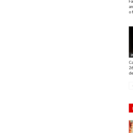
Fa
an
o 
2
Ca
26
de