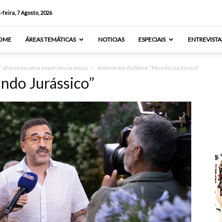
-feira, 7 Agosto, 2026
OME
ÁREAS TEMÁTICAS
NOTICIAS
ESPECIAIS
ENTREVISTA
” ofereceu uma experiência única
Antestreia do filme "Mundo Jurássico"
undo Jurássico”