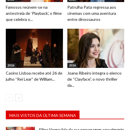
Famosos reúnem-se na
Patrulha Pata regressa aos
antestreia de ‘Playback’, o filme
cinemas com uma aventura
que celebra o...
entre dinossauros
2026
2026
Casino Lisboa recebe até 26 de
Joana Ribeiro integra o elenco
julho “Rei Lear” de William...
de “Clayface”, o novo thriller
da...
MAIS VISTOS DA ÚLTIMA SEMANA
Filipe Vargas fala da sua personagem sexualmente