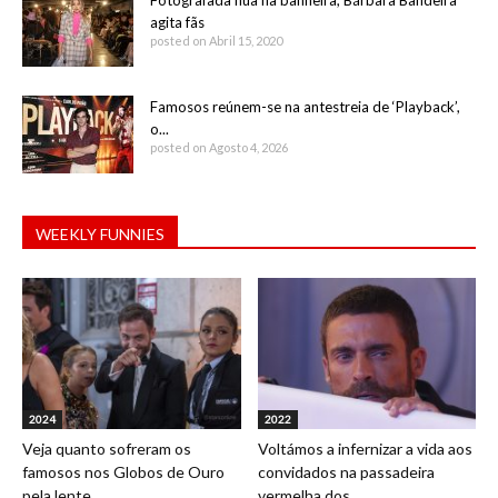
Fotografada nua na banheira, Bárbara Bandeira
agita fãs
posted on Abril 15, 2020
Famosos reúnem-se na antestreia de ‘Playback’,
o...
posted on Agosto 4, 2026
WEEKLY FUNNIES
2024
2022
Veja quanto sofreram os
Voltámos a infernizar a vida aos
famosos nos Globos de Ouro
convidados na passadeira
pela lente...
vermelha dos...