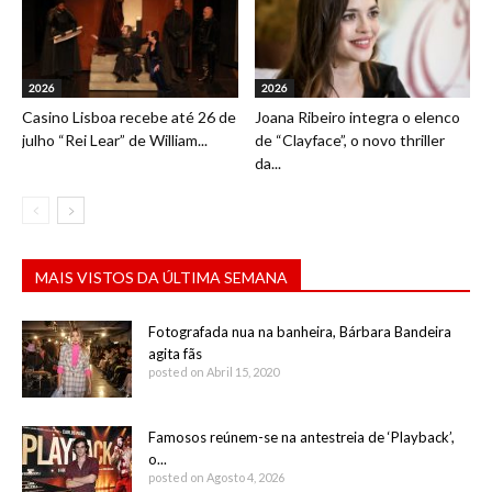
2026
2026
Casino Lisboa recebe até 26 de
Joana Ribeiro integra o elenco
julho “Rei Lear” de William...
de “Clayface”, o novo thriller
da...
MAIS VISTOS DA ÚLTIMA SEMANA
Fotografada nua na banheira, Bárbara Bandeira
agita fãs
posted on Abril 15, 2020
Famosos reúnem-se na antestreia de ‘Playback’,
o...
posted on Agosto 4, 2026