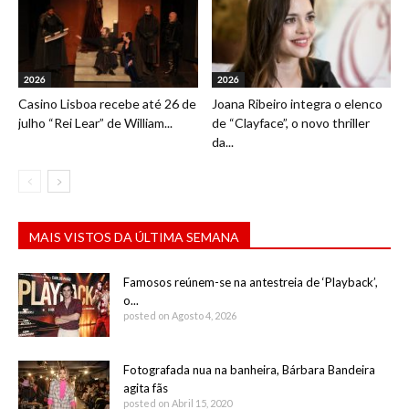
2026
2026
Casino Lisboa recebe até 26 de
Joana Ribeiro integra o elenco
julho “Rei Lear” de William...
de “Clayface”, o novo thriller
da...
MAIS VISTOS DA ÚLTIMA SEMANA
Famosos reúnem-se na antestreia de ‘Playback’,
o...
posted on Agosto 4, 2026
Fotografada nua na banheira, Bárbara Bandeira
agita fãs
posted on Abril 15, 2020