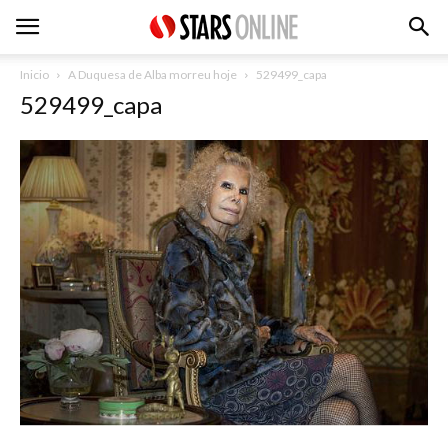
Inicio
A Duquesa de Alba morreu hoje
529499_capa
529499_capa