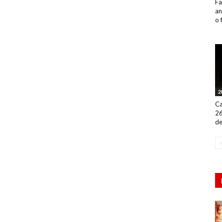
Fa
an
o 
2
Ca
26
de