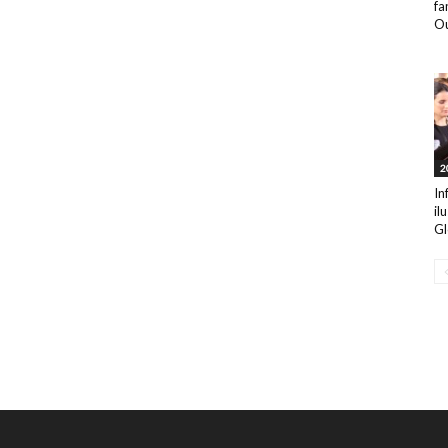
fa
Ou
2
In
il
Gl