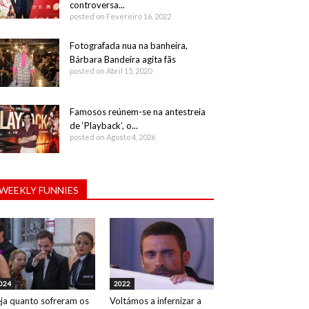
controversa...
posted on Fevereiro 16, 2022
Fotografada nua na banheira,
Bárbara Bandeira agita fãs
posted on Abril 15, 2020
Famosos reúnem-se na antestreia
de ‘Playback’, o...
posted on Agosto 4, 2026
WEEKLY FUNNIES
024
2022
ja quanto sofreram os
Voltámos a infernizar a