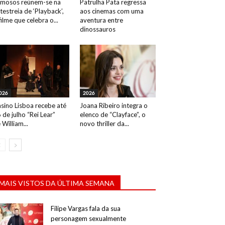
mosos reúnem-se na
Patrulha Pata regressa
testreia de ‘Playback’,
aos cinemas com uma
filme que celebra o...
aventura entre
dinossauros
026
2026
sino Lisboa recebe até
Joana Ribeiro integra o
 de julho “Rei Lear”
elenco de “Clayface”, o
 William...
novo thriller da...
MAIS VISTOS DA ÚLTIMA SEMANA
Filipe Vargas fala da sua
personagem sexualmente