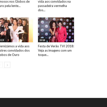
mosos nos Globos de
vida aos convidados na
ro pela lente...
passadeira vermelha
dos...
019
2018
fernizámos a vida aos
Festa de Verão TVI 2018:
ustres convidados dos
Veja as imagens com um
obos de Ouro
toque...