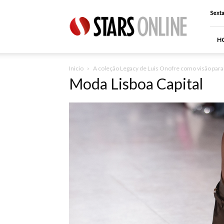
Stars
Sexta
Online
H
Inicio
A coleção Legacy de Luis Onofre como visão para 
Moda Lisboa Capital