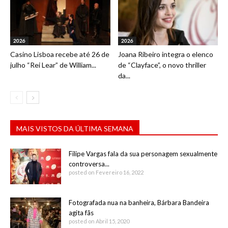
2026
2026
Casino Lisboa recebe até 26 de
Joana Ribeiro integra o elenco
julho “Rei Lear” de William...
de “Clayface”, o novo thriller
da...
MAIS VISTOS DA ÚLTIMA SEMANA
Filipe Vargas fala da sua personagem sexualmente
controversa...
posted on Fevereiro 16, 2022
Fotografada nua na banheira, Bárbara Bandeira
agita fãs
posted on Abril 15, 2020