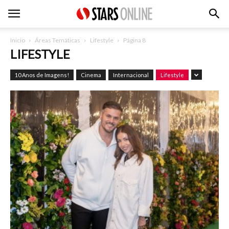
Inicio
Áreas Temáticas
Lifestyle
Página 8
LIFESTYLE
10 Anos de Imagens!
Cinema
Internacional
Lifestyle