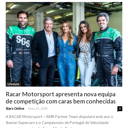
Lifestyle
Racar Motorsport apresenta nova equipa
de competição com caras bem conhecidas
-
Stars Online
Maio 21, 2024
0
A RACAR Motorsport – AMR Partner Team disputará este ano o
Iberian Supercars e o Campeonato de Portugal de Velocidade