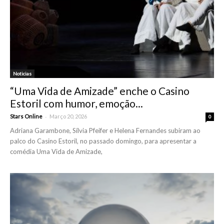
Noticias
“Uma Vida de Amizade” enche o Casino
Estoril com humor, emoção...
-
Stars Online
Março 20, 2026
0
Adriana Garambone, Sílvia Pfeifer e Helena Fernandes subiram ao
palco do Casino Estoril, no passado domingo, para apresentar a
comédia Uma Vida de Amizade,