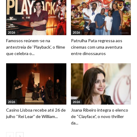
2026
2026
Famosos reúnem-se na
Patrulha Pata regressa aos
antestreia de ‘Playback’, o filme
cinemas com uma aventura
que celebra o...
entre dinossauros
2026
2026
Casino Lisboa recebe até 26 de
Joana Ribeiro integra o elenco
julho “Rei Lear” de William...
de “Clayface”, o novo thriller
da...