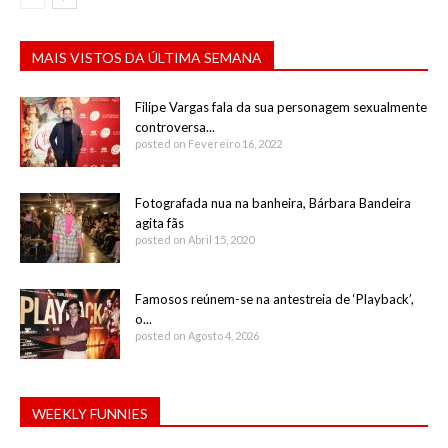
MAIS VISTOS DA ÚLTIMA SEMANA
Filipe Vargas fala da sua personagem sexualmente
controversa...
posted on Fevereiro 16, 2022
Fotografada nua na banheira, Bárbara Bandeira
agita fãs
posted on Abril 15, 2020
Famosos reúnem-se na antestreia de ‘Playback’,
o...
posted on Agosto 4, 2026
WEEKLY FUNNIES