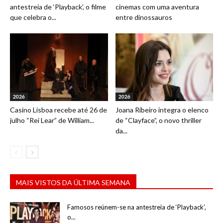
antestreia de ‘Playback’, o filme
cinemas com uma aventura
que celebra o...
entre dinossauros
2026
2026
Casino Lisboa recebe até 26 de
Joana Ribeiro integra o elenco
julho “Rei Lear” de William...
de “Clayface”, o novo thriller
da...
MAIS VISTOS DA ÚLTIMA SEMANA
Famosos reúnem-se na antestreia de ‘Playback’,
o...